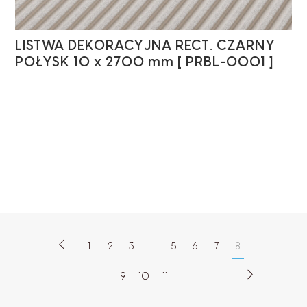
LISTWA DEKORACYJNA RECT. CZARNY
POŁYSK 10 x 2700 mm [ PRBL-0001 ]
1
2
3
…
5
6
7
8
9
10
11