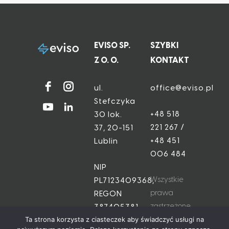
EVISO SP.
SZYBKI
Z O. O.
KONTAKT
ul.
office@eviso.pl
Stefczyka
+48 518
30 lok.
221 267 /
37, 20-151
+48 451
Lublin
006 484
NIP
Wszystkie
PL7123409368,
prawa
REGON
zastrzeżone
387405381
+48 518 221 267
Ta strona korzysta z ciasteczek aby świadczyć usługi na
© 2022